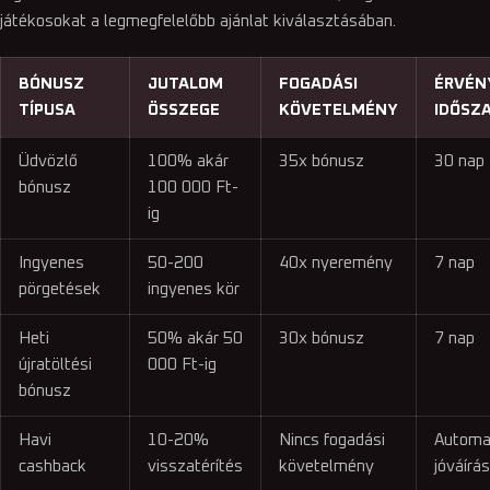
játékosokat a legmegfelelőbb ajánlat kiválasztásában.
BÓNUSZ
JUTALOM
FOGADÁSI
ÉRVÉN
TÍPUSA
ÖSSZEGE
KÖVETELMÉNY
IDŐSZ
Üdvözlő
100% akár
35x bónusz
30 nap
bónusz
100 000 Ft-
ig
Ingyenes
50-200
40x nyeremény
7 nap
pörgetések
ingyenes kör
Heti
50% akár 50
30x bónusz
7 nap
újratöltési
000 Ft-ig
bónusz
Havi
10-20%
Nincs fogadási
Automa
cashback
visszatérítés
követelmény
jóváírás