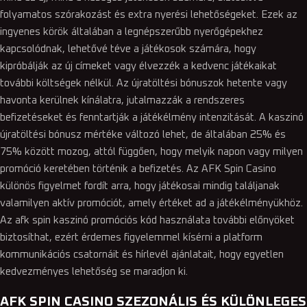
folyamatos szórakozást és extra nyerési lehetőségeket. Ezek az
ingyenes körök általában a legnépszerűbb nyerőgépekhez
kapcsolódnak, lehetővé téve a játékosok számára, hogy
kipróbálják az új címeket vagy élvezzék a kedvenc játékaikat
további költségek nélkül. Az újratöltési bónuszok hetente vagy
havonta kerülnek kínálatra, jutalmazzák a rendszeres
befizetéseket és fenntartják a játékélmény intenzitását. A kaszinó
újratöltési bónusz mértéke változó lehet, de általában 25% és
75% között mozog, attól függően, hogy melyik napon vagy milyen
promóció keretében történik a befizetés. Az AFK Spin Casino
különös figyelmet fordít arra, hogy játékosai mindig találjanak
valamilyen aktív promóciót, amely értéket ad a játékélményükhöz.
Az afk spin kaszinó promóciós kód használata további előnyöket
biztosíthat, ezért érdemes figyelemmel kísérni a platform
kommunikációs csatornáit és hírlevél ajánlatait, hogy egyetlen
kedvezményes lehetőség se maradjon ki.
AFK SPIN CASINO SZEZONÁLIS ÉS KÜLÖNLEGES