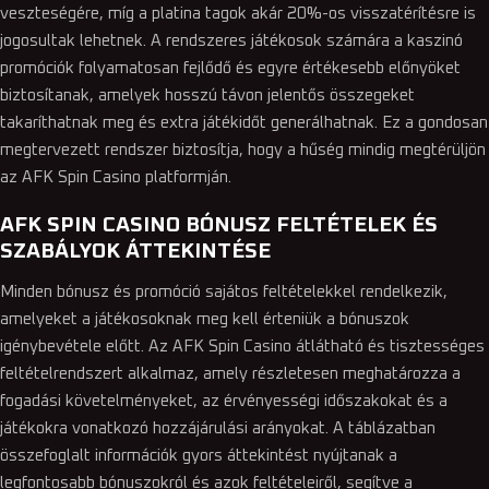
veszteségére, míg a platina tagok akár 20%-os visszatérítésre is
jogosultak lehetnek. A rendszeres játékosok számára a kaszinó
promóciók folyamatosan fejlődő és egyre értékesebb előnyöket
biztosítanak, amelyek hosszú távon jelentős összegeket
takaríthatnak meg és extra játékidőt generálhatnak. Ez a gondosan
megtervezett rendszer biztosítja, hogy a hűség mindig megtérüljön
az AFK Spin Casino platformján.
AFK SPIN CASINO BÓNUSZ FELTÉTELEK ÉS
SZABÁLYOK ÁTTEKINTÉSE
Minden bónusz és promóció sajátos feltételekkel rendelkezik,
amelyeket a játékosoknak meg kell érteniük a bónuszok
igénybevétele előtt. Az AFK Spin Casino átlátható és tisztességes
feltételrendszert alkalmaz, amely részletesen meghatározza a
fogadási követelményeket, az érvényességi időszakokat és a
játékokra vonatkozó hozzájárulási arányokat. A táblázatban
összefoglalt információk gyors áttekintést nyújtanak a
legfontosabb bónuszokról és azok feltételeiről, segítve a