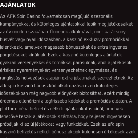
AJÁNLATOK
Az AFK Spin Casino folyamatosan megújuló szezonális
kampányokkal és különleges ajánlatokkal lepik meg játékosaikat
az év minden szakában. Ünnepek alkalmával, mint karácsony,
húsvét vagy nyári időszakban, a kaszinó exkluzív promóciókkal
jelentkezik, amelyek magasabb bónuszokat és extra ingyenes
pörgetéseket kínálnak. Ezek a kaszinó különleges ajánlatok
gyakran versenyekkel és tornákkal párosulnak, ahol a játékosok
értékes nyereményekért versenyezhetnek egymással és
ranglistás helyezések alapján extra jutalmakat szerezhetnek. Az
afk spin kaszinó bónuszkód alkalmazása ezen különleges
időszakokban még nagyobb előnyöket biztosíthat, ezért mindig
érdemes ellenőrizni a legfrissebb kódokat a promóciós oldalon. A
platform néha befizetés nélküli ajánlatokat is kínál, amelyek
lehetővé teszik a játékosok számára, hogy teljesen ingyenesen
próbálják ki az új játékokat vagy funkciókat. Ezek az afk spin
kaszinó befizetés nélküli bónusz akciók különösen értékesek azok