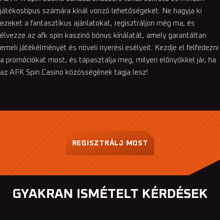
játékostípus számára kínál vonzó lehetőségeket. Ne hagyja ki
ezeket a fantasztikus ajánlatokat, regisztráljon még ma, és
élvezze az afk spin kaszinó bónus kínálatát, amely garantáltan
emeli játékélményét és növeli nyerési esélyeit. Kezdje el felfedezni
a promóciókat most, és tapasztalja meg, milyen előnyökkel jár, ha
az AFK Spin Casino közösségének tagja lesz!
REGISZTRÁLJ MOST
GYAKRAN ISMÉTELT KÉRDÉSEK