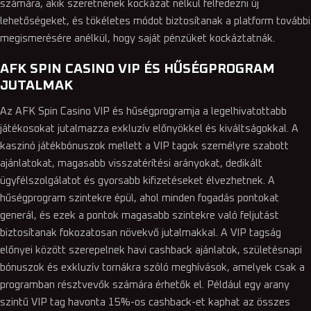
számára, akik szeretnének kockázat nélkül felfedezni új
lehetőségeket, és tökéletes módot biztosítanak a platform további
megismerésére anélkül, hogy saját pénzüket kockáztatnák.
AFK SPIN CASINO VIP ÉS HŰSÉGPROGRAM
JUTALMAK
Az AFK Spin Casino VIP és hűségprogramja a legelhivatottabb
játékosokat jutalmazza exkluzív előnyökkel és kiváltságokkal. A
kaszinó játékbónuszok mellett a VIP tagok személyre szabott
ajánlatokat, magasabb visszatérítési arányokat, dedikált
ügyfélszolgálatot és gyorsabb kifizetéseket élvezhetnek. A
hűségprogram szintekre épül, ahol minden fogadás pontokat
generál, és ezek a pontok magasabb szintekre való feljutást
biztosítanak fokozatosan növekvő jutalmakkal. A VIP tagság
előnyei között szerepelnek havi cashback ajánlatok, születésnapi
bónuszok és exkluzív tornákra szóló meghívások, amelyek csak a
programban résztvevők számára érhetők el. Például egy arany
szintű VIP tag havonta 15%-os cashback-et kaphat az összes